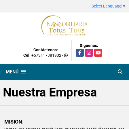
Select Language
▼
Síguenos:
Contáctenos:
Facebook
Instagram
YouTube
Cel.
+573117381932
-
MENÚ
Nuestra Empresa
MISION: