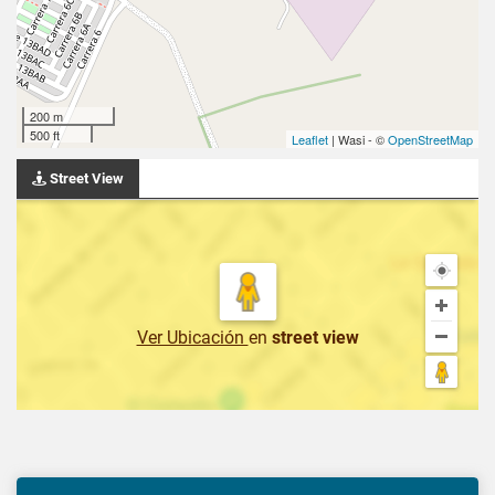
200 m
500 ft
Leaflet
| Wasi - ©
OpenStreetMap
Street View
Ver Ubicación
en
street view