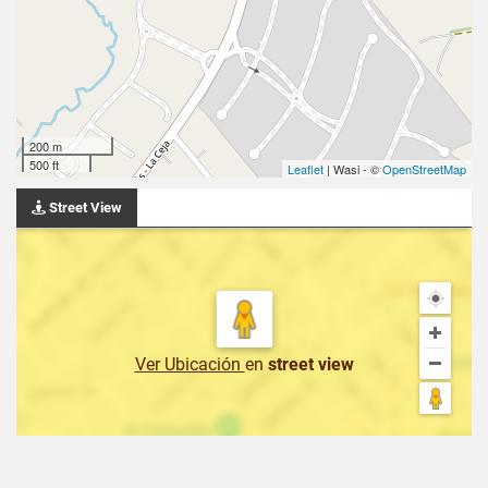
200 m
500 ft
Leaflet
| Wasi - ©
OpenStreetMap
Street View
Ver Ubicación
en
street view