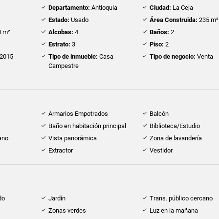
Departamento:
Antioquia
Ciudad:
La Ceja
Estado:
Usado
Área Construida:
235 m²
 m²
Alcobas:
4
Baños:
2
Estrato:
3
Piso:
2
2015
Tipo de inmueble:
Casa
Tipo de negocio:
Venta
Campestre
Armarios Empotrados
Balcón
Baño en habitación principal
Biblioteca/Estudio
ano
Vista panorámica
Zona de lavandería
Extractor
Vestidor
do
Jardín
Trans. público cercano
Zonas verdes
Luz en la mañana