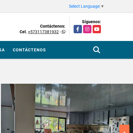
Select Language
▼
Síguenos:
Contáctenos:
Facebook
Instagram
YouTube
Cel.
+573117381932
-
SA
CONTÁCTENOS