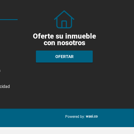
Oferte su inmueble
con nosotros
OFERTAR
a
acidad
wasi.co
Powered by: