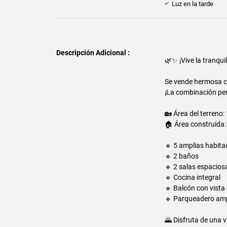
Luz en la tarde
Descripción Adicional :
🌿✨ ¡Vive la tranqu
Se vende hermosa cas
¡La combinación per
🏡 Área del terreno:
🏠 Área construida:
🔹 5 amplias habita
🔹 2 baños
🔹 2 salas espacios
🔹 Cocina integral
🔹 Balcón con vist
🔹 Parqueadero amp
🌄 Disfruta de una v