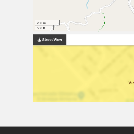
200 m
500 ft
Street View
Ve