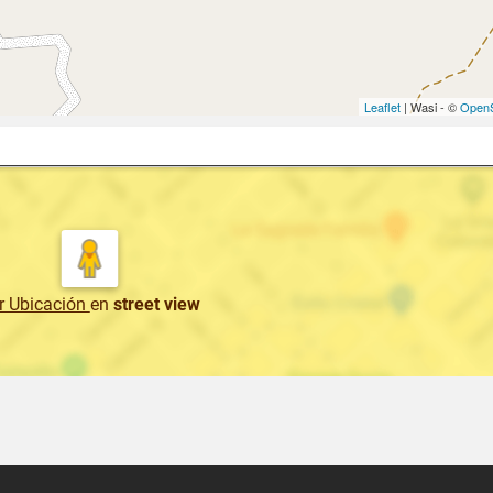
Leaflet
| Wasi - ©
OpenS
r Ubicación
en
street view