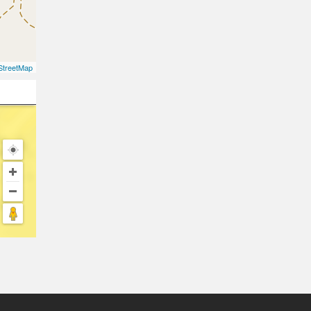
treetMap