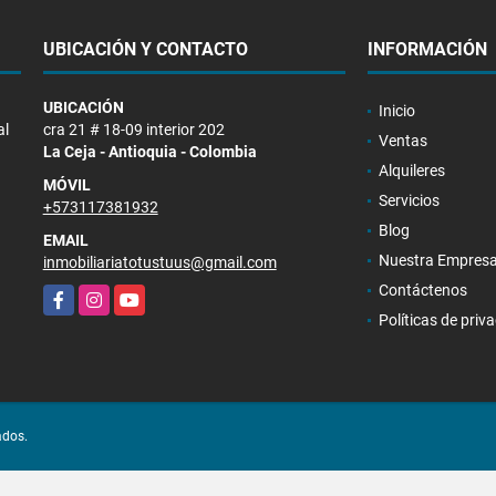
UBICACIÓN Y CONTACTO
INFORMACIÓN
UBICACIÓN
Inicio
al
cra 21 # 18-09 interior 202
Ventas
La Ceja - Antioquia - Colombia
Alquileres
MÓVIL
Servicios
+573117381932
Blog
EMAIL
Nuestra Empres
inmobiliariatotustuus@gmail.com
Contáctenos
Facebook
Instagram
YouTube
Políticas de priv
ados.