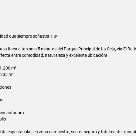
ilidad que siempre soñaste! ✨🌿
a finca a tan solo 5 minutos del Parque Principal de La Ceja, vía El Reti
fecta entre comodidad, naturaleza y excelente ubicación!
 1.200 m²
 235 m²
ciones
as
a encantadora
lio
ista espectacular, en zona campestre, sector seguro y totalmente tranquil