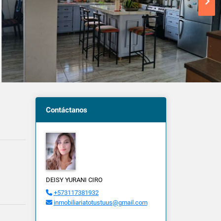
Contáctanos
DEISY YURANI CIRO
+573117381932
inmobiliariatotustuus@gmail.com