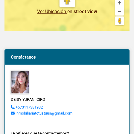
Ver Ubicación
en
street view
Contáctanos
DEISY YURANI CIRO
+573117381932
inmobiliariatotustuus@gmail.com
¿Prefieres que te contactemos?