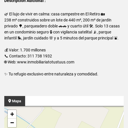
Descripción Adicional :
🌿 El lujo de vivir en calma: casa campestre en El Retiro 🏡
238 m² construidos sobre un lote de 440 m², 200 m² de jardín
privado 🌳, parqueadero doble 🚗🚗 y cuarto útil 🛠️. Solo 13 casas
en un condominio seguro 🔒 con vigilancia satelital 📡, parque
infantil 🎠, jardín cuidado 🌸 y a 5 minutos del parque principal ⛲.
💰 Valor: 1.700 millones
📞 Contacto: 311 738 1932
🌐 Web: www.inmobiliariatotustuus.com
✨ Tu refugio exclusivo entre naturaleza y comodidad.
Mapa
+
−