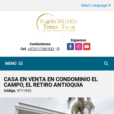
Select Language
▼
Síguenos:
Contáctenos:
Facebook
Instagram
YouTube
Cel.
+573117381932
-
MENÚ
CASA EN VENTA EN CONDOMINIO EL
CAMPO, EL RETIRO ANTIOQUIA
Código.
9711952