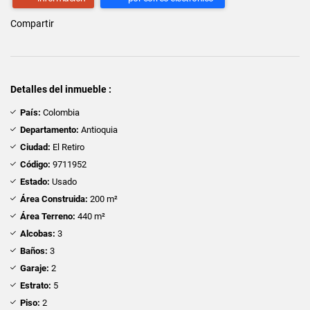
Compartir
Detalles del inmueble :
País:
Colombia
Departamento:
Antioquia
Ciudad:
El Retiro
Código:
9711952
Estado:
Usado
Área Construida:
200 m²
Área Terreno:
440 m²
Alcobas:
3
Baños:
3
Garaje:
2
Estrato:
5
Piso:
2