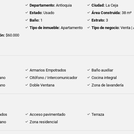
Departamento:
Antioquia
Ciudad:
La Ceja
Estado:
Usado
Área Construida:
38 m²
Baño:
1
Estrato:
3
Tipo de inmueble:
Apartamento
Tipo de negocio:
Venta | 
ón:
$60.000
Armarios Empotrados
Baño auxiliar
cano
Citófono / Intercomunicador
Cocina integral
ano
Doble Ventana
Zona de lavandería
ados
Acceso pavimentado
Terraza
cano
Zona residencial