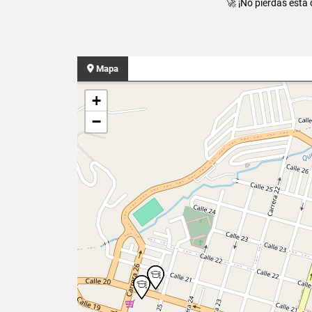
🚀 ¡No pierdas esta 
Mapa
+
−