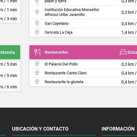
km / 1 min
papel y tijera
0,3 km /
km / 1 min
Institución Educativa Monseñor
0,3 km /
Alfonso Uribe Jaramillo
km / 3 min
San Cayetano
0,4 km /
Cencala La Ceja
1,4 km /
istancia
Restaurantes
Dist
km / 5 min
El Palacio Del Pollo
0,3 km /
Restaurante Canta Claro
0,4 km /
km / 5 min
Restaurante la glorieta
0,4 km /
km / 6 min
UBICACIÓN Y CONTACTO
INFORMACIÓN