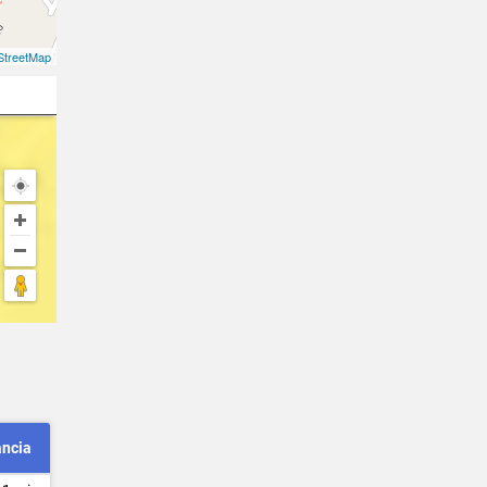
treetMap
ancia