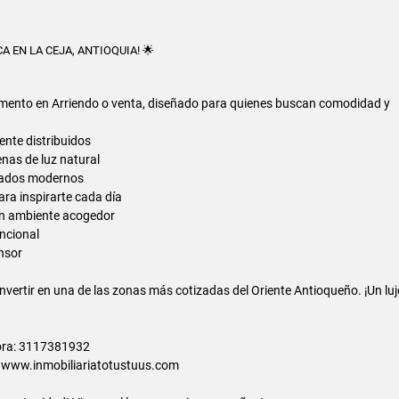
 EN LA CEJA, ANTIOQUIA! 🌟
amento en Arriendo o venta, diseñado para quienes buscan comodidad y
nte distribuidos
lenas de luz natural
bados modernos
ara inspirarte cada día
on ambiente acogedor
ncional
ensor
 invertir en una de las zonas más cotizadas del Oriente Antioqueño. ¡Un lu
ora: 3117381932
: www.inmobiliariatotustuus.com