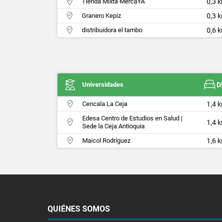
Tienda Mixta MercaYA
0,3 
Granero Kepiz
0,3 
distribuidora el tambo
0,6 
Universidades
D
Cencala La Ceja
1,4 
Edesa Centro de Estudios en Salud |
1,4 
Sede la Ceja Antioquia
Maicol Rodríguez
1,6 
QUIÉNES SOMOS