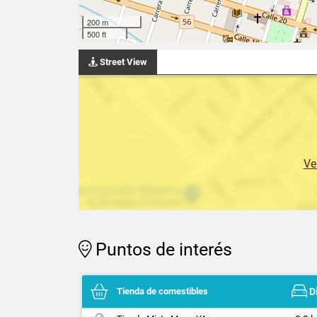
200 m
500 ft
Street View
Ve
Puntos de interés
Tienda de comestibles
D