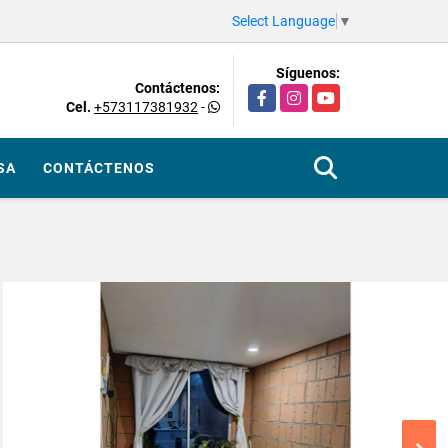
Select Language
▼
Síguenos:
Contáctenos:
Facebook
Instagram
YouTube
Cel.
+573117381932
-
SA
CONTÁCTENOS