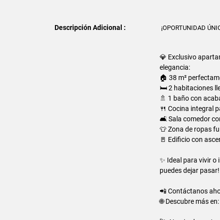
Descripción Adicional :
¡OPORTUNIDAD ÚNICA
💎 Exclusivo apart
elegancia:
🏠 38 m² perfectame
🛏️ 2 habitaciones l
🚿 1 baño con aca
🍴 Cocina integral p
🛋️ Sala comedor c
👕 Zona de ropas fu
🚪 Edificio con asc
✨ Ideal para vivir o
puedes dejar pasar!
📲 Contáctanos ah
🌐 Descubre más en