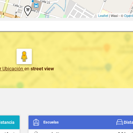
Leaflet
| Wasi - ©
OpenS
r Ubicación
en
street view
istancia
Escuelas
Dist