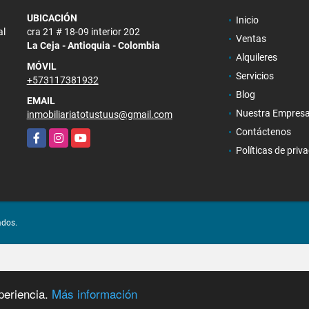
UBICACIÓN
Inicio
al
cra 21 # 18-09 interior 202
Ventas
La Ceja - Antioquia - Colombia
Alquileres
MÓVIL
Servicios
+573117381932
Blog
EMAIL
Nuestra Empres
inmobiliariatotustuus@gmail.com
Contáctenos
Facebook
Instagram
YouTube
Políticas de priv
ados.
periencia.
Más información