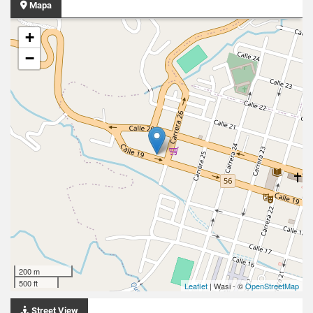
Mapa
+
−
200 m
500 ft
Leaflet
| Wasi - ©
OpenStreetMap
Street View