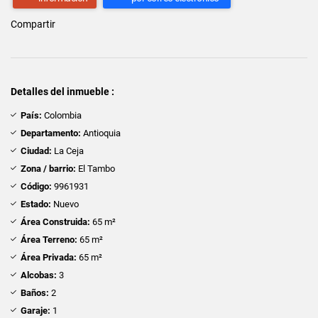
Compartir
Detalles del inmueble :
País:
Colombia
Departamento:
Antioquia
Ciudad:
La Ceja
Zona / barrio:
El Tambo
Código:
9961931
Estado:
Nuevo
Área Construida:
65 m²
Área Terreno:
65 m²
Área Privada:
65 m²
Alcobas:
3
Baños:
2
Garaje:
1