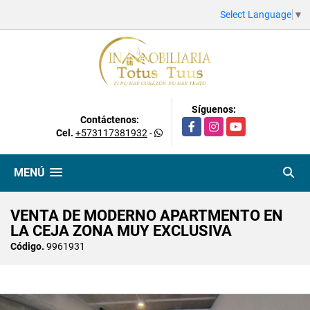
Select Language
▼
Síguenos:
Contáctenos:
Facebook
Instagram
YouTube
Cel.
+573117381932
-
MENÚ
VENTA DE MODERNO APARTMENTO EN
LA CEJA ZONA MUY EXCLUSIVA
Código.
9961931