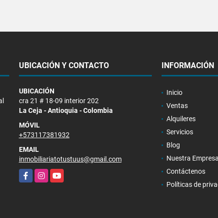
UBICACIÓN Y CONTACTO
INFORMACIÓN
UBICACIÓN
Inicio
al
cra 21 # 18-09 interior 202
Ventas
La Ceja - Antioquia - Colombia
Alquileres
MÓVIL
Servicios
+573117381932
Blog
EMAIL
Nuestra Empres
inmobiliariatotustuus@gmail.com
Contáctenos
Facebook
Instagram
YouTube
Políticas de priv