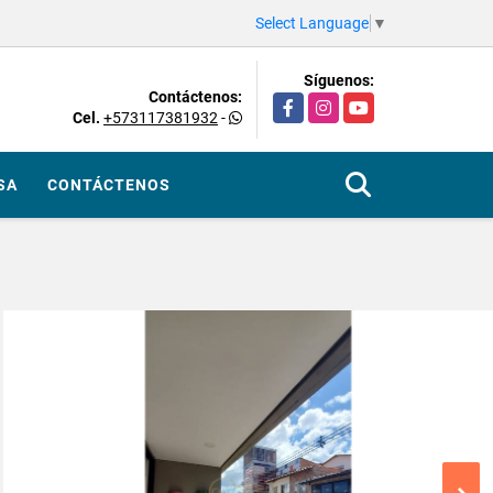
Select Language
▼
Síguenos:
Contáctenos:
Facebook
Instagram
YouTube
Cel.
+573117381932
-
SA
CONTÁCTENOS