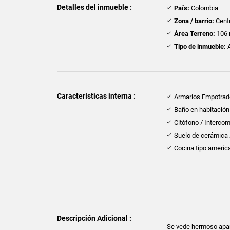
Detalles del inmueble :
País:
Colombia
Zona / barrio:
Cent
Área Terreno:
106 
Tipo de inmueble:
A
Características interna :
Armarios Empotra
Baño en habitación 
Citófono / Interco
Suelo de cerámica
Cocina tipo americ
Descripción Adicional :
Se vede hermoso apart