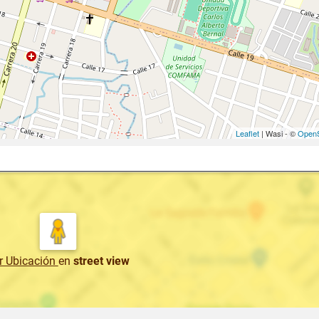
Leaflet
| Wasi - ©
OpenS
r Ubicación
en
street view