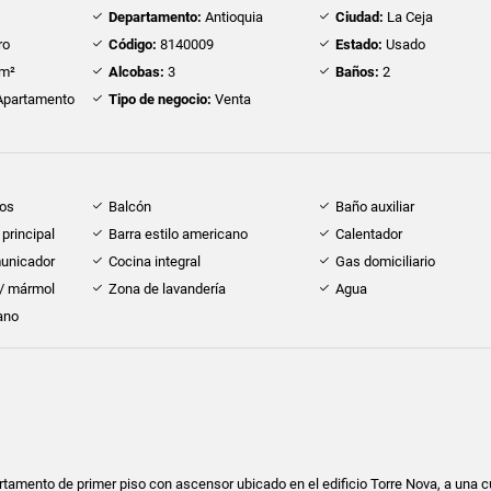
Departamento:
Antioquia
Ciudad:
La Ceja
ro
Código:
8140009
Estado:
Usado
m²
Alcobas:
3
Baños:
2
partamento
Tipo de negocio:
Venta
dos
Balcón
Baño auxiliar
principal
Barra estilo americano
Calentador
municador
Cocina integral
Gas domiciliario
 / mármol
Zona de lavandería
Agua
ano
amento de primer piso con ascensor ubicado en el edificio Torre Nova, a una c