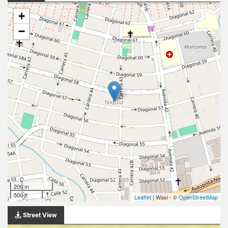
+
−
200 m
500 ft
Leaflet
| Wasi - ©
OpenStreetMap
Street View