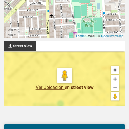
200 m
500 ft
Leaflet
| Wasi - ©
OpenStreetMap
Street View
Ver Ubicación
en
street view