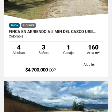
FINCA
ALQUILER
FINCA EN ARRIENDO A 5 MIN DEL CASCO URB…
Colombia
4
3
1
160
2
Alcobas
Baños
Garaje
Área m
Alquiler
$4.700.000
COP