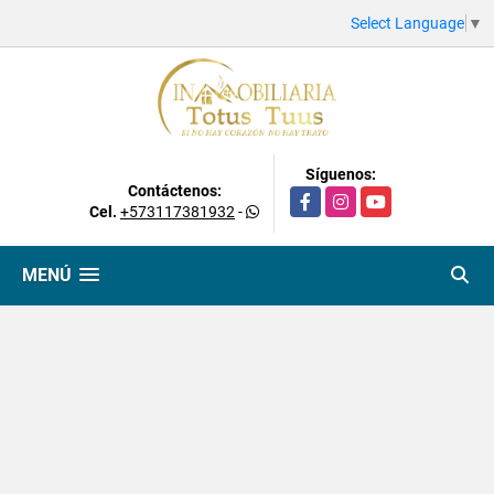
Select Language
▼
Síguenos:
Contáctenos:
Facebook
Instagram
YouTube
Cel.
+573117381932
-
MENÚ