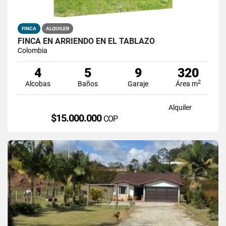
FINCA
ALQUILER
FINCA EN ARRIENDO EN EL TABLAZO
Colombia
4
5
9
320
2
Alcobas
Baños
Garaje
Área m
Alquiler
$15.000.000
COP