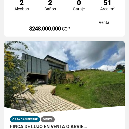
2
2
0
51
2
Alcobas
Baños
Garaje
Área m
Venta
$248.000.000
COP
CASA CAMPESTRE
VENTA
FINCA DE LUJO EN VENTA O ARRIE…