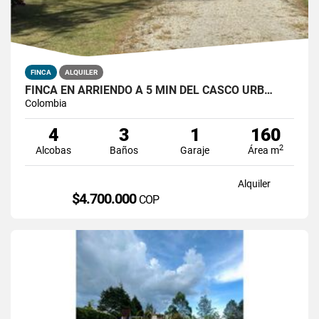
FINCA
ALQUILER
FINCA EN ARRIENDO A 5 MIN DEL CASCO URB…
Colombia
4
3
1
160
2
Alcobas
Baños
Garaje
Área m
Alquiler
$4.700.000
COP