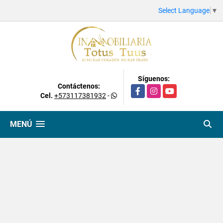
Select Language
▼
Síguenos:
Contáctenos:
Facebook
Instagram
YouTube
Cel.
+573117381932
-
MENÚ