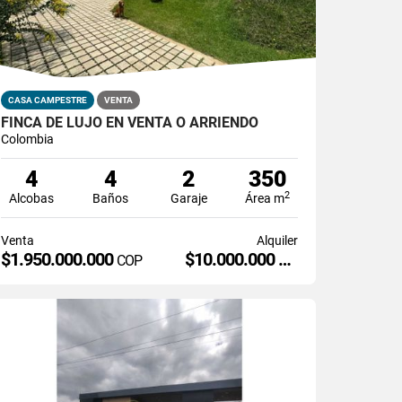
CASA CAMPESTRE
VENTA
FINCA DE LUJO EN VENTA O ARRIENDO
Colombia
4
4
2
350
2
Alcobas
Baños
Garaje
Área m
Venta
Alquiler
$1.950.000.000
$10.000.000
COP
COP