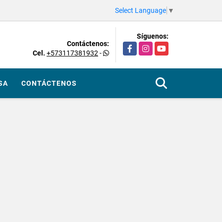
Select Language
▼
Síguenos:
Contáctenos:
Facebook
Instagram
YouTube
Cel.
+573117381932
-
SA
CONTÁCTENOS