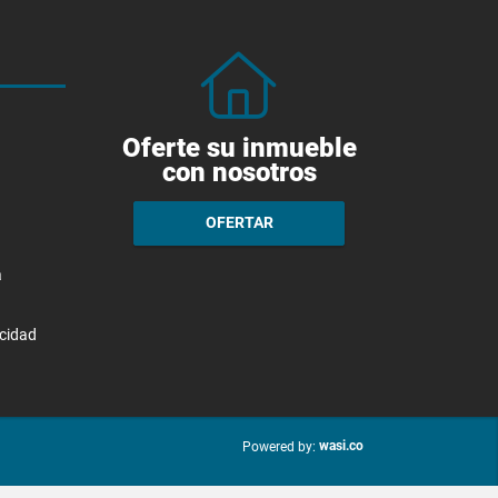
Oferte su inmueble
con nosotros
OFERTAR
a
acidad
wasi.co
Powered by: