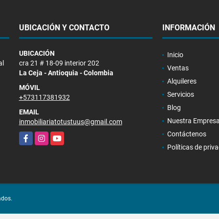
UBICACIÓN Y CONTACTO
INFORMACIÓN
UBICACIÓN
Inicio
al
cra 21 # 18-09 interior 202
Ventas
La Ceja - Antioquia - Colombia
Alquileres
MÓVIL
Servicios
+573117381932
Blog
EMAIL
Nuestra Empres
inmobiliariatotustuus@gmail.com
Contáctenos
Facebook
Instagram
YouTube
Políticas de priv
ados.