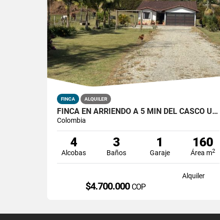
FINCA
ALQUILER
FINCA EN ARRIENDO A 5 MIN DEL CASCO URBANO DE LA CEJA ANTIOQUIA
Colombia
4
3
1
160
2
Alcobas
Baños
Garaje
Área m
Alquiler
$4.700.000
COP