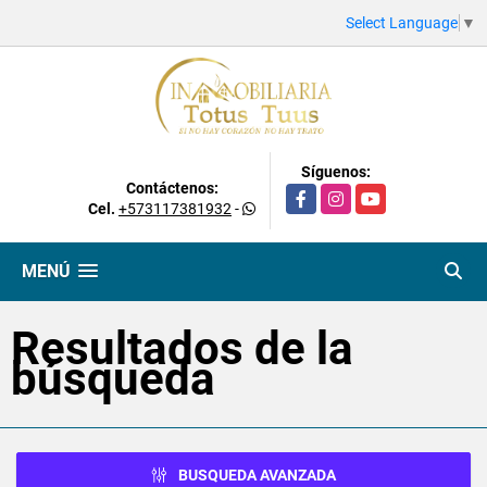
Select Language
▼
Síguenos:
Contáctenos:
Facebook
Instagram
YouTube
Cel.
+573117381932
-
MENÚ
Resultados de la
búsqueda
BUSQUEDA AVANZADA