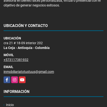
asesoria en bienes raices personalizada, virtual o presencial con el
objetivo de generar negocios exitosos.
UBICACIÓN Y CONTACTO
UBICACIÓN
cra 21 # 18-09 interior 202
La Ceja - Antioquia - Colombia
MÓVIL
+573117381932
EMAIL
inmobiliariatotustuus@gmail.com
Facebook
Instagram
YouTube
INFORMACIÓN
Inicio