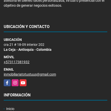
asesoria en bienes raices personalizada, virtual o presencial con el
objetivo de generar negocios exitosos.
UBICACIÓN Y CONTACTO
UBICACIÓN
cra 21 # 18-09 interior 202
La Ceja - Antioquia - Colombia
MÓVIL
+573117381932
EMAIL
inmobiliariatotustuus@gmail.com
Facebook
Instagram
YouTube
INFORMACIÓN
Inicio