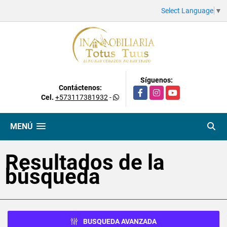
Select Language
▼
Síguenos:
Contáctenos:
Facebook
Instagram
YouTube
Cel.
+573117381932
-
MENÚ
Resultados de la
búsqueda
BUSQUEDA AVANZADA